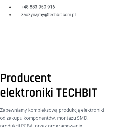
+48 883 950 916
zaczynajmy@techbit.com.pl
Producent
elektroniki TECHBIT
Zapewniamy kompleksową produkcję elektroniki
od zakupu komponentów, montażu SMD,
produkcji PCBA, przez programowanie,