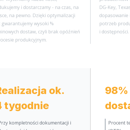
ukujemy i dostarczamy - na czas, na
DG-Key, Texas
sce, na pewno. Dzięki optymalizacji
dopasowanie 
c gwarantujemy wysoki %
potrzeb produ
inowych dostaw, czyli brak opóźnień
i dostępności.
rocesie produkcyjnym.
Realizacja ok.
98%
4 tygodnie
dost
Przy kompletności dokumentacji i
Procent 