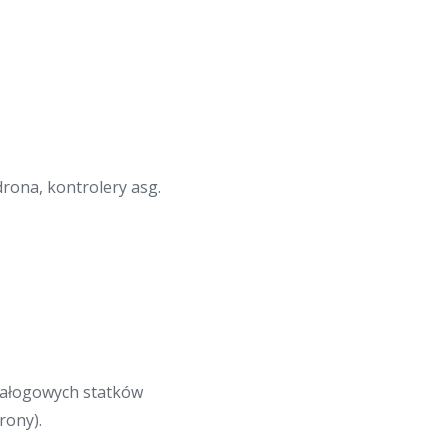
drona, kontrolery asg.
załogowych statków
rony).