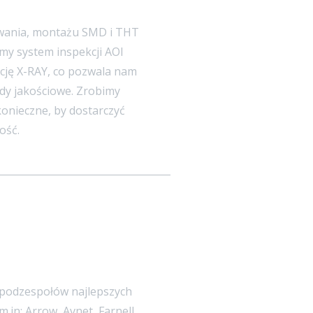
ja sprawności
wania, montażu SMD i THT
my system inspekcji AOI
ację X-RAY, co pozwala nam
dy jakościowe. Zrobimy
konieczne, by dostarczyć
ość.
aufanych partnerów biznesowych
 podzespołów najlepszych
in: Arrow, Avnet, Farnell,