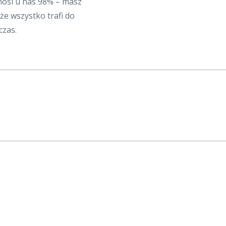
osi u nas 98% – masz
że wszystko trafi do
czas.