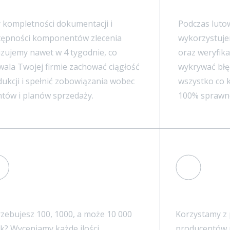
izacja nawet w 4 tygodnie
100% gwaranc
 kompletności dokumentacji i
Podczas luto
tępności komponentów zlecenia
wykorzystuje
izujemy nawet w 4 tygodnie, co
oraz weryfik
ala Twojej firmie zachować ciągłość
wykrywać błę
ukcji i spełnić zobowiązania wobec
wszystko co 
ntów i planów sprzedaży.
100% sprawn
ukcja prototypowa i seryjna
Komponenty z
zebujesz 100, 1000, a może 10 000
Korzystamy z
k? Wyceniamy każde ilości,
producentów m.