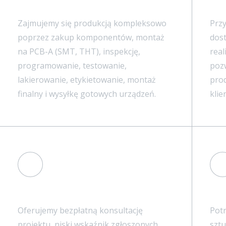
Wszystko w jednym miejscu
Real
Zajmujemy się produkcją kompleksowo
Przy
poprzez zakup komponentów, montaż
dos
na PCB-A (SMT, THT), inspekcję,
real
programowanie, testowanie,
pozw
lakierowanie, etykietowanie, montaż
prod
finalny i wysyłkę gotowych urządzeń.
klie
Minimalizacja ryzyka wad produkcyjnych
Prod
Oferujemy bezpłatną konsultację
Potr
projektu, niski wskaźnik zgłoszonych
sztu