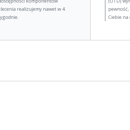
dostępności komponentów
(OTD) wyn
zlecenia realizujemy nawet w 4
pewność, 
tygodnie.
Ciebie na 