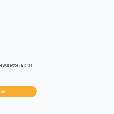
newslettera
oraz
nik